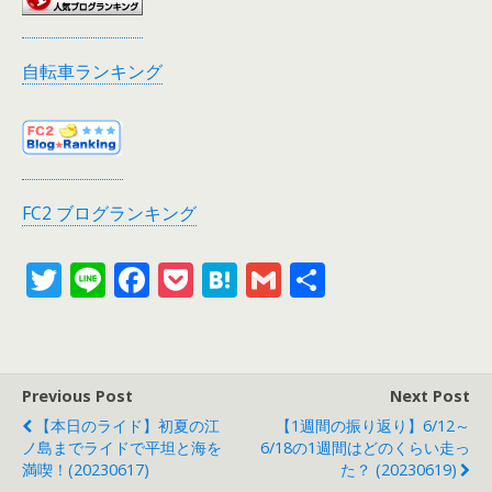
自転車ランキング
FC2 ブログランキング
T
Li
F
P
H
G
共
w
n
ac
o
at
m
有
itt
e
e
ck
e
ai
er
b
et
n
l
Previous Post
Next Post
o
a
【本日のライド】初夏の江
【1週間の振り返り】6/12～
o
ノ島までライドで平坦と海を
6/18の1週間はどのくらい走っ
満喫！(20230617)
た？ (20230619)
k