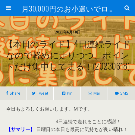
月30,000円のお小遣いでロードバイク
2023年6月18日
【本日のライド】4日連続ライド
なので軽めに走りつつ、ポイン
トだけ集中して走る！(20230618)
Share
Tweet
Pin
Mail
SMS
今日もよろしくお願いします。Mです。
—————————— 4日連続で走れることに感謝！
【サマリー】
日曜日の本日も最高に気持ちが良い晴れ！