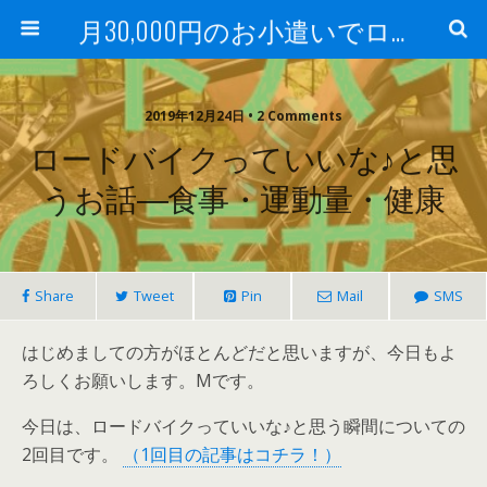
月30,000円のお小遣いでロードバイク
2019年12月24日 • 2 Comments
ロードバイクっていいな♪と思
うお話―食事・運動量・健康
Share
Tweet
Pin
Mail
SMS
はじめましての方がほとんどだと思いますが、今日もよ
ろしくお願いします。Mです。
今日は、ロードバイクっていいな♪と思う瞬間についての
2回目です。
（1回目の記事はコチラ！）