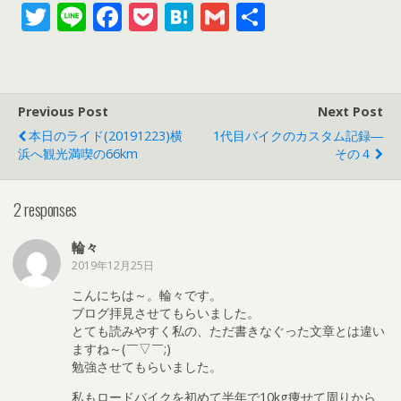
T
Li
F
P
H
G
共
w
n
ac
o
at
m
有
itt
e
e
ck
e
ai
er
b
et
n
l
Previous Post
Next Post
o
a
本日のライド(20191223)横
1代目バイクのカスタム記録―
o
浜へ観光満喫の66km
その４
k
2 responses
輪々
2019年12月25日
こんにちは～。輪々です。
ブログ拝見させてもらいました。
とても読みやすく私の、ただ書きなぐった文章とは違い
ますね～(￣▽￣;)
勉強させてもらいました。
私もロードバイクを初めて半年で10kg痩せて周りから