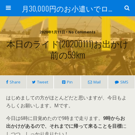
月30,000円のお小遣いでロードバイク
2020年1月11日 • No Comments
本日のライド(20200111)お出かけ
前の59km
Share
Tweet
Pin
Mail
SMS
はじめましての方がほとんどだと思いますが、今日もよ
ろしくお願いします。Mです。
今日は6時に目覚めたので9時まで走ります。
9時からお
出かけがあるので、それまでに帰って来ることを目標
に
しつつ、しっかり走りたい！