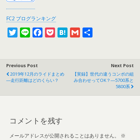
FC2 ブログランキング
T
Li
F
P
H
G
共
w
n
ac
o
at
m
有
itt
e
e
ck
e
ai
er
b
et
n
l
Previous Post
Next Post
o
a
2019年12月のライドまとめ
【実録】世代の違うコンポの組
o
―走行距離はどのくらい？
み合わせってOK？―5700系と
5800系
k
コメントを残す
メールアドレスが公開されることはありません。
※