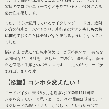
と、ぼく自身の無知でここまで無保険でした。 しかし、
皆様のブログやニュースなどを見ていると、保険に入る
必要性を感じます。
また、ぼくの愛用しているサイクリングロードは、近隣
の方の散歩コースでもあり、歩行者の方との
もしもの時
に備えておくことは必須だな
と感じるようにもなってい
ました。
悩んだ末に選んだ自転車保険は、楽天損保です。 有名な
au損保など、各社を比較した上で決定。 決め手は、保険
料と保証の手厚さのバランスです。 （この話のニーズが
あれば、また今度）
【欲望】コンポを変えたい！
ロードバイクに乗り5ヶ月を過ぎた2018年11月当時、コ
ンポを変えたい！と思うように。 その理由は明確で、よ
りグレードの高い「メカ」が欲しい、という所有欲で