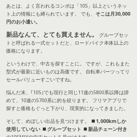
あとは、よく言われるコンポは「105」以上というネッ
ト上の情報にも縛られています。 でも、
そこは月30,000
円のお小遣い。
新品なんて、とても買えません。
グループセッ
トと呼ばれる一式セットだと、ロードバイク本体以上の
価格になります。
というわけで、中古を探すことに。 ですが、これもまた
型式が最新に近いものは高価です。 自転車パーツってリ
セールバリューすごいですね。
悩んだ末、｢105｣でも現行と同じ11速の5800系以降は諦
めて、10速の5700系に的を絞ります。 フリマアプリで
探すと価格もぐっと下がり、現実的になってきました。
そして、めぼしい出品を見つけます。
1,000kmしか
使用していない
グループセット
新品チェーン付き