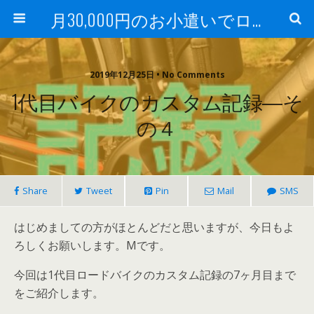
月30,000円のお小遣いでロードバイク
2019年12月25日 • No Comments
1代目バイクのカスタム記録―そ
の４
Share
Tweet
Pin
Mail
SMS
はじめましての方がほとんどだと思いますが、今日もよ
ろしくお願いします。Mです。
今回は1代目ロードバイクのカスタム記録の7ヶ月目まで
をご紹介します。