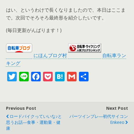
はい、というわけで長くなりましたので、本日はここま
で。次回でそろそろ最終形を紹介したいです。
(毎日更新がんばります！)
にほんブログ村
自転車ラン
キング
T
Li
F
P
H
G
共
w
n
ac
o
at
m
有
itt
e
e
ck
e
ai
er
b
et
n
l
Previous Post
Next Post
o
a
ロードバイクっていいな♪と
パーツインプレ―初代サイコン
o
思うお話―食事・運動量・健
Enkeeo
康
k