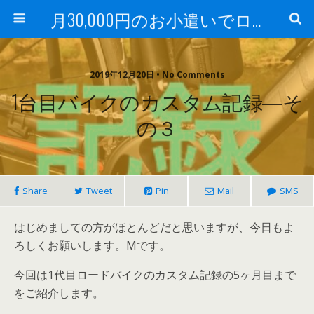
月30,000円のお小遣いでロードバイク
2019年12月20日 • No Comments
1台目バイクのカスタム記録―そ
の３
Share
Tweet
Pin
Mail
SMS
はじめましての方がほとんどだと思いますが、今日もよ
ろしくお願いします。Mです。
今回は1代目ロードバイクのカスタム記録の5ヶ月目まで
をご紹介します。