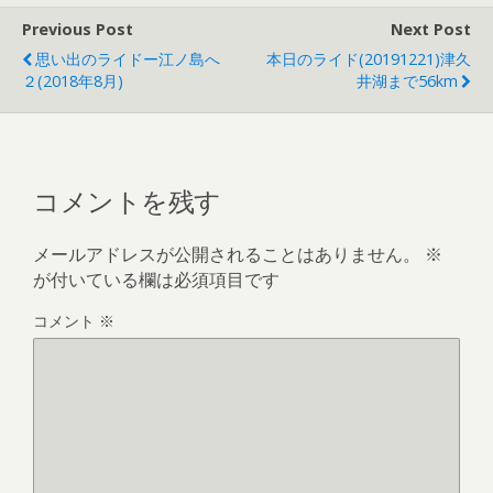
er
b
et
n
l
Previous Post
Next Post
o
a
思い出のライドー江ノ島へ
本日のライド(20191221)津久
o
２(2018年8月)
井湖まで56km
k
コメントを残す
メールアドレスが公開されることはありません。
※
が付いている欄は必須項目です
コメント
※