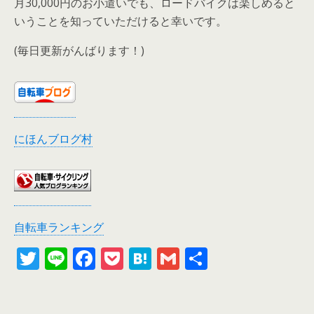
月30,000円のお小遣いでも、ロードバイクは楽しめると
いうことを知っていただけると幸いです。
(毎日更新がんばります！)
にほんブログ村
自転車ランキング
T
Li
F
P
H
G
共
w
n
ac
o
at
m
有
itt
e
e
ck
e
ai