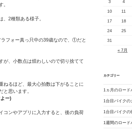
3
4
す。
10
11
は、2種類ある様子。
17
18
24
25
、アラフォー真っ只中の39歳なので、①だと
31
« 7月
すが、小数点は煩わしいので切り捨てて
カテゴリー
重ねるほど、最大心拍数は下がることに
1ヵ月のロード
だと思います。
よー)
1台目バイクの
1台目バイクの
イコンやアプリに入力すると、後の負荷
1週間のロード