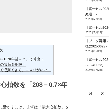
2025年7月14日
【富士ヒル20
経過…)
2025年7月13日
【富士ヒル202
2025年7月12日
【ブログ再開？
後(20250629)
次
2025年6月29日
－0.7×年齢＝？」で算出！
【富士ヒル20
グの負荷を把握！
(20240623)
ールで把握できて、コスパがいい！
2024年6月23日
拍数を「208－0.7×年
月
火
に活かすには、まずは「最大心拍数」を