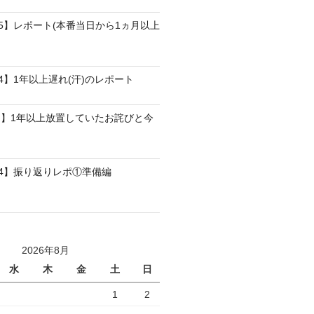
25】レポート(本番当日から1ヵ月以上
4】1年以上遅れ(汗)のレポート
】1年以上放置していたお詫びと今
24】振り返りレポ①準備編
2026年8月
水
木
金
土
日
1
2