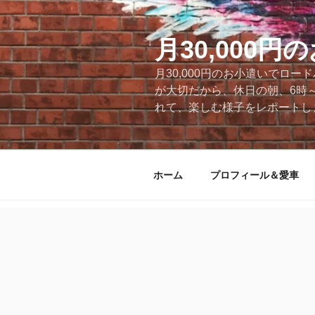
コ
ン
テ
月30,000
ン
月30,000円のお小遣いでロ
ツ
が大切だから、休日の朝、6時
へ
れて、楽しむ様子をレポートします
ス
キ
ッ
プ
ホーム
プロフィール＆愛車