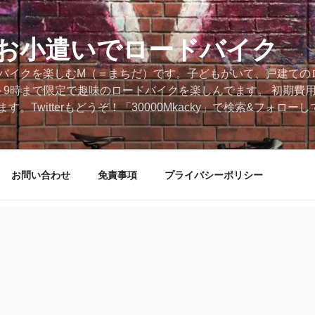
円のお小遣いでロードバイク
ードバイクを楽しむM（＝まちだ）です。子どもがいて、戸建ての
～9時まで限定で趣味のロードバイクを楽しんでます。 初期費
。Twitterもどうぞ！「30000Mkacky」で検索&フォロ
お問い合わせ
免責事項
プライバシーポリシー