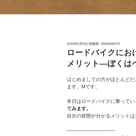
投
2020年2月5日
投稿者:
30000MMYD
稿
ロードバイクにお
日:
メリット―ぼくは
はじめましての方がほとんどだ
ます。Mです。
本日はロードバイクに乗ってい
てみます。
自分の状態が分かるメリットは
——————————