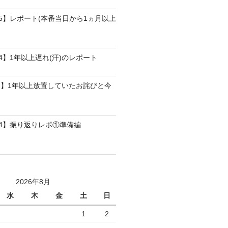
25】レポート(本番当日から1ヵ月以上
4】1年以上遅れ(汗)のレポート
】1年以上放置していたお詫びと今
24】振り返りレポ①準備編
2026年8月
水
木
金
土
日
1
2