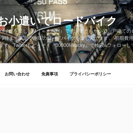
円のお小遣いでロードバイク
ードバイクを楽しむM（＝まちだ）です。子どもがいて、戸建ての
～9時まで限定で趣味のロードバイクを楽しんでます。 初期費
。Twitterもどうぞ！「30000Mkacky」で検索&フォロ
お問い合わせ
免責事項
プライバシーポリシー