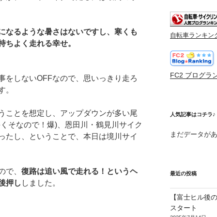
になるような暑さはないですし、寒くも
自転車ランキン
持ちよく走れる幸せ。
FC2 ブログラ
事をしないOFFなので、思いっきり走ろ
す。
うことを想定し、アップダウンが多い尾
人気記事はコチラ♪
手くそなので！爆)、恩田川・鶴見川サイク
まだデータが
ったし、ということで、本日は境川サイ
ので、
復路は追い風で走れる！というヘ
最近の投稿
後押し
しました。
【富士ヒル後の
スタート