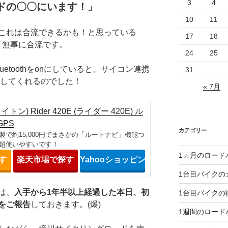
3
4
ドの〇〇にいます！」
10
11
これは合流できるかも！と思っている
17
18
、無事に合流です。
24
25
のBluetoothをonにしていると、サイコン連携
31
示してくれるのでした！
« 7月
イトン) Rider 420E (ライダー 420E) ル
GPS
カテゴリー
製で約15,000円でまさかの「ルートナビ」機能つ
超使いやすいです！
1ヵ月のロード
探す
楽天市場で探す
Yahooショッピングで探す
1台目バイクの
は、
入手から1年半以上経過した本日、初
1台目バイクの
をご報告
しておきます。(爆)
1週間のロード