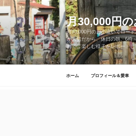
コ
ン
テ
月30,000
ン
月30,000円のお小遣いでロ
ツ
が大切だから、休日の朝、6時
へ
れて、楽しむ様子をレポートします
ス
キ
ッ
プ
ホーム
プロフィール＆愛車