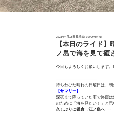
投
2021年4月18日
投稿者:
30000MMYD
稿
【本日のライド】
日:
ノ島で海を見て癒
今日もよろしくお願いします。
——————————
待ちわびた晴れの日曜日は、朝
【サマリー】
深夜まで降っていた雨で路面は
のために「海を見たい！」と思
久しぶりに鎌倉→江ノ島へ･･･