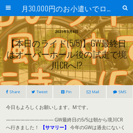
月30,000円のお小遣いでロードバイク
2021年5月6日
【本日のライド(5/5)】GW最終日
はオーバーホール後の試走で境
川CRへ!?
Share
Tweet
Pin
Mail
SMS
今日もよろしくお願いします。Mです。
—————————— GW最終日の5/5は朝から境川CR
へ行きました！
【サマリー】
今年のGWは過去にないく