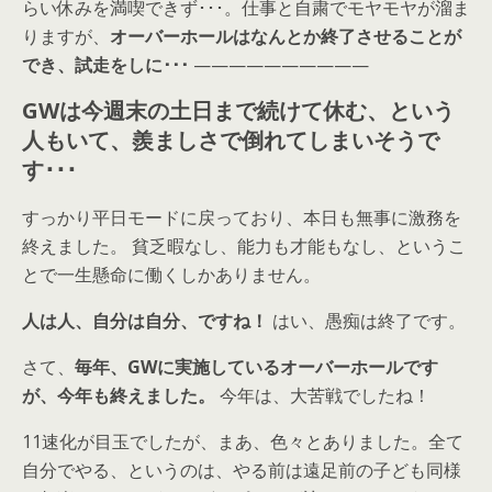
らい休みを満喫できず･･･。仕事と自粛でモヤモヤが溜ま
りますが、
オーバーホールはなんとか終了させることが
でき、試走をしに･･･
——————————
GWは今週末の土日まで続けて休む、という
人もいて、羨ましさで倒れてしまいそうで
す･･･
すっかり平日モードに戻っており、本日も無事に激務を
終えました。 貧乏暇なし、能力も才能もなし、というこ
とで一生懸命に働くしかありません。
人は人、自分は自分、ですね！
はい、愚痴は終了です。
さて、
毎年、GWに実施しているオーバーホールです
が、今年も終えました。
今年は、大苦戦でしたね！
11速化が目玉でしたが、まあ、色々とありました。全て
自分でやる、というのは、やる前は遠足前の子ども同様