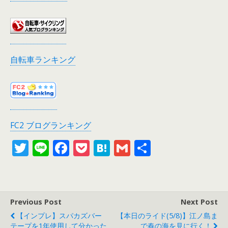
自転車ランキング
FC2 ブログランキング
T
Li
F
P
H
G
共
w
n
ac
o
at
m
有
itt
e
e
ck
e
ai
er
b
et
n
l
Previous Post
Next Post
o
a
【インプレ】スパカズバー
【本日のライド(5/8)】江ノ島ま
テープを1年使用して分かった
で春の海を見に行く！