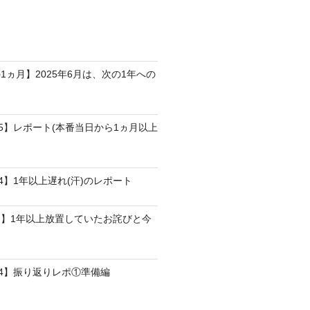
1ヵ月】2025年6月は、次の1年への
25】レポート(本番当日から1ヵ月以上
4】1年以上遅れ(汗)のレポート
】1年以上放置していたお詫びと今
24】振り返りレポ①準備編