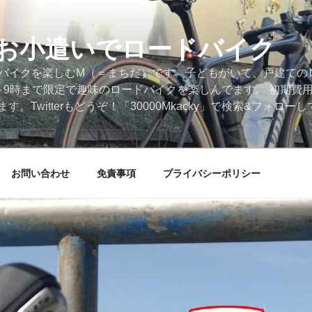
円のお小遣いでロードバイク
ードバイクを楽しむM（＝まちだ）です。子どもがいて、戸建ての
～9時まで限定で趣味のロードバイクを楽しんでます。 初期費
。Twitterもどうぞ！「30000Mkacky」で検索&フォロ
お問い合わせ
免責事項
プライバシーポリシー