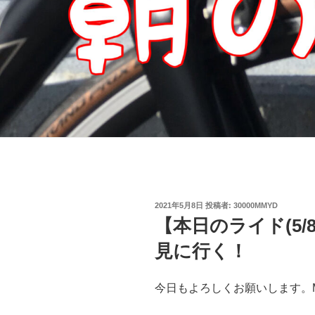
投
2021年5月8日
投稿者:
30000MMYD
稿
【本日のライド(5
日:
見に行く！
今日もよろしくお願いします。