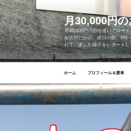
コ
ン
テ
月30,000
ン
月30,000円のお小遣いでロ
ツ
が大切だから、休日の朝、6時
へ
れて、楽しむ様子をレポートします
ス
キ
ッ
プ
ホーム
プロフィール＆愛車