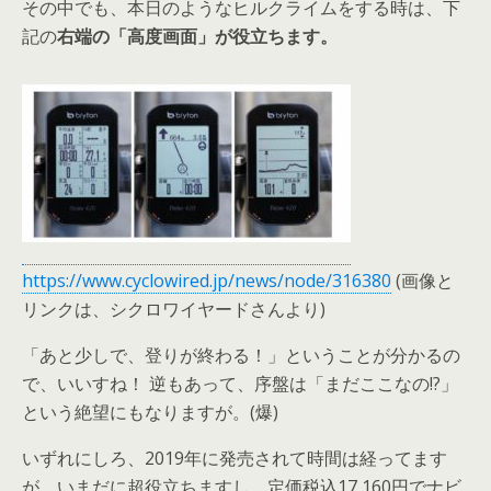
その中でも、本日のようなヒルクライムをする時は、下
記の
右端の「高度画面」が役立ちます。
https://www.cyclowired.jp/news/node/316380
(画像と
リンクは、シクロワイヤードさんより)
「あと少しで、登りが終わる！」ということが分かるの
で、いいすね！ 逆もあって、序盤は「まだここなの!?」
という絶望にもなりますが。(爆)
いずれにしろ、2019年に発売されて時間は経ってます
が、いまだに超役立ちますし、定価税込17,160円でナビ