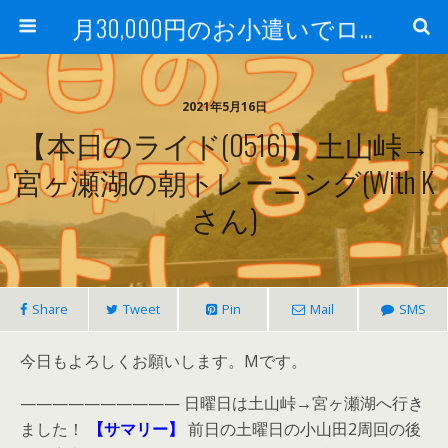
月30,000円のお小遣いでロードバイク
2021年5月16日
【本日のライド(0516)】土山峠→
宮ヶ瀬湖の朝トレーニング(with K
さん)
Share
Tweet
Pin
Mail
SMS
今日もよろしくお願いします。Mです。
—————————— 日曜日は土山峠→宮ヶ瀬湖へ行き
ました！
【サマリー】
前日の土曜日の小山田2周回の後