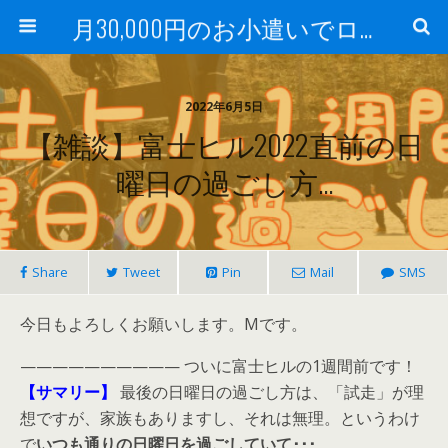
月30,000円のお小遣いでロードバイク
2022年6月5日
【雑談】富士ヒル2022直前の日
曜日の過ごし方…
Share
Tweet
Pin
Mail
SMS
今日もよろしくお願いします。Mです。
—————————— ついに富士ヒルの1週間前です！
【サマリー】
最後の日曜日の過ごし方は、「試走」が理
想ですが、家族もありますし、それは無理。というわけ
で
いつも通りの日曜日を過ごしていて･･･