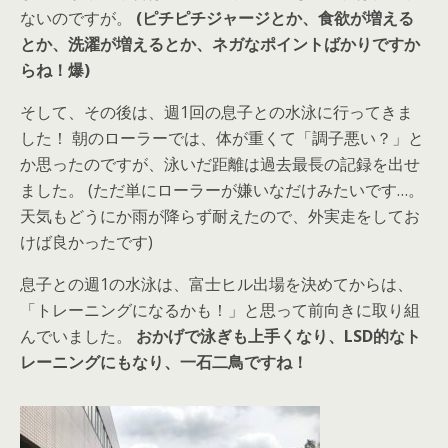
ないのですが。
(ピチピチジャージとか、食欲が増える
とか、洗濯が増えるとか、ネガなポイントばかりですか
らね！爆)
そして、その後は、週1回の息子との水泳に行ってきま
した！ 朝のローラーでは、体が重くて「調子悪い？」と
か思ったのですが、泳いだ距離は過去最長の記録を出せ
ました。 (ただ単にローラーが嫌いなだけみたいです…。
天気もどうにか雨が降らず耐えたので、外実走をしてお
けば良かったです)
息子との週1の水泳は、富士ヒル出場を決めてからは、
「トレーニングになるかも！」と思って前向きに取り組
んでいました。
おかげで泳ぎも上手くなり、LSD的なト
レーニングにもなり、一石二鳥ですね！