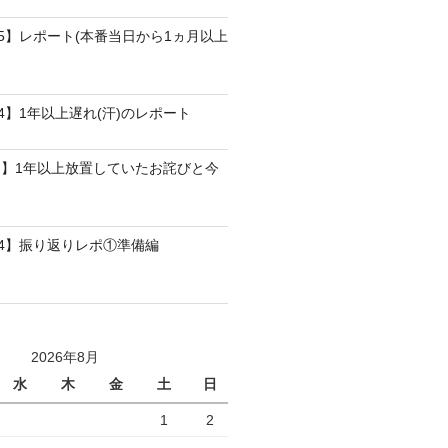
25】レポート(本番当日から1ヵ月以上
4】1年以上遅れ(汗)のレポート
】1年以上放置していたお詫びと今
24】振り返りレポ①準備編
2026年8月
水
木
金
土
日
1
2