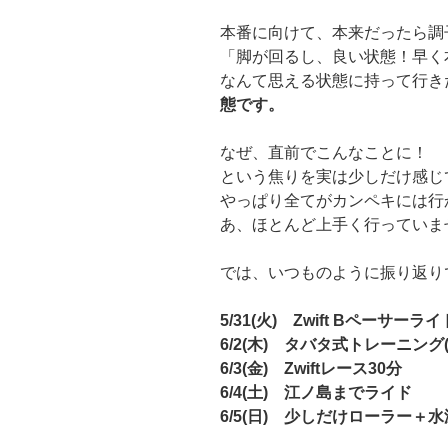
本番に向けて、本来だったら調
「脚が回るし、良い状態！早く
なんて思える状態に持って行き
態です。
なぜ、直前でこんなことに！
という焦りを実は少しだけ感じ
やっぱり全てがカンペキには行
あ、ほとんど上手く行っていませ
では、いつものように振り返り
5/31(火) Zwift Bペーサーライ
6/2(木) タバタ式トレーニング(
6/3(金) Zwiftレース30分
6/4(土) 江ノ島までライド
6/5(日) 少しだけローラー＋水