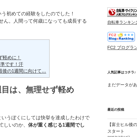
いう初めての経験をしたのでした！
せん。人間って何歳になっても成長する
自転車ランキン
FC2 ブログラ
ず軽めに！
水準です！汗
最後の1週間に向けて…
人気記事はコチラ♪
まだデータが
週目は、無理せず軽め
最近の投稿
というぼくにしては快挙を達成したわけで
【富士ヒル後の
忙しいのか、
体が重く感じる1週間でし
スタート