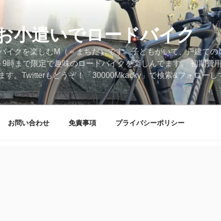
円のお小遣いでロードバイク
ードバイクを楽しむM（＝まちだ）です。子どもがいて、戸建ての
～9時まで限定で趣味のロードバイクを楽しんでます。 初期費
。Twitterもどうぞ！「30000Mkacky」で検索&フォロ
お問い合わせ
免責事項
プライバシーポリシー