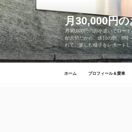
コ
ン
テ
月30,000
ン
月30,000円のお小遣いでロ
ツ
が大切だから、休日の朝、6時
へ
れて、楽しむ様子をレポートします
ス
キ
ッ
プ
ホーム
プロフィール＆愛車