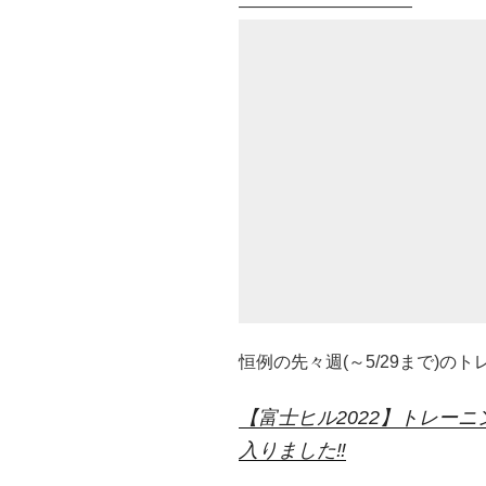
——————————
恒例の先々週(～5/29まで)の
【富士ヒル2022】トレーニ
入りました‼