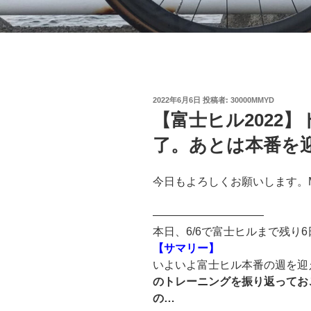
投
2022年6月6日
投稿者:
30000MMYD
稿
【富士ヒル2022
日:
了。あとは本番を
今日もよろしくお願いします。
——————————
本日、6/6で富士ヒルまで残り6
【サマリー】
いよいよ富士ヒル本番の週を迎
のトレーニングを振り返ってお
の…