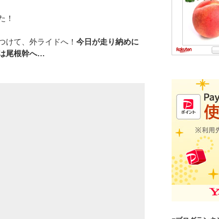
た！
つけて、外ライドへ！
今日が走り納めに
は尾根幹へ…