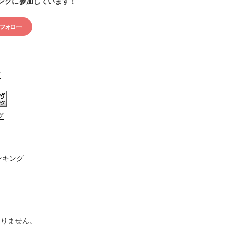
ングに参加しています！
村
グ
ンキング
ありません。