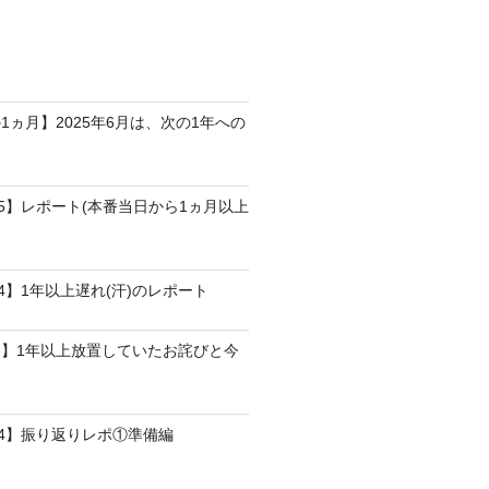
1ヵ月】2025年6月は、次の1年への
25】レポート(本番当日から1ヵ月以上
4】1年以上遅れ(汗)のレポート
】1年以上放置していたお詫びと今
24】振り返りレポ①準備編