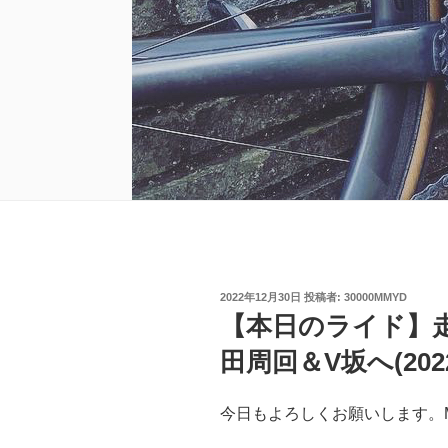
投
2022年12月30日
投稿者:
30000MMYD
稿
【本日のライド】
日:
田周回＆V坂へ(2022
今日もよろしくお願いします。