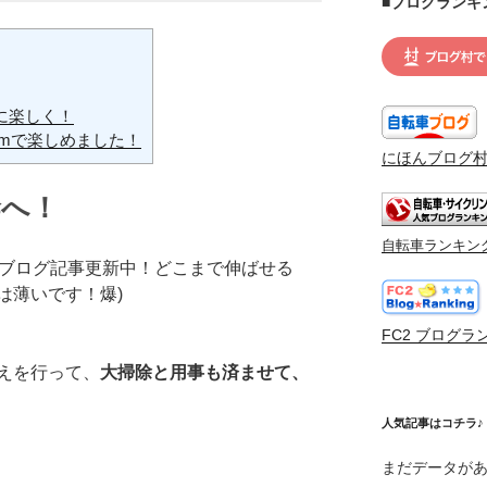
■ブログランキ
に楽しく！
94mで楽しめました！
にほんブログ
幹へ！
自転車ランキン
連続ブログ記事更新中！どこまで伸ばせる
は薄いです！爆)
FC2 ブログラ
えを行って、
大掃除と用事も済ませて、
人気記事はコチラ♪
まだデータが