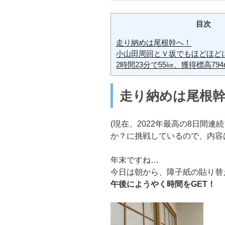
目次
走り納めは尾根幹へ！
小山田周回とＶ坂でもほどほど
2時間23分で55㎞、獲得標高7
走り納めは尾根
(現在、2022年最高の8日間
か？に挑戦しているので、内容
年末ですね…
今日は朝から、障子紙の貼り替
午後にようやく時間をGET！