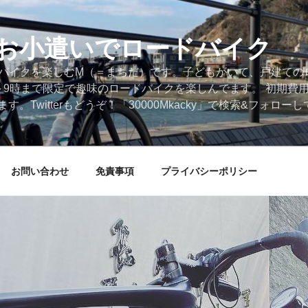
円のお小遣いでロードバイク
ードバイクを楽しむM（＝まちだ）です。子どもがいて、戸建ての
～9時まで限定で趣味のロードバイクを楽しんでます。 初期費
。Twitterもどうぞ！「30000Mkacky」で検索&フォロ
お問い合わせ
免責事項
プライバシーポリシー