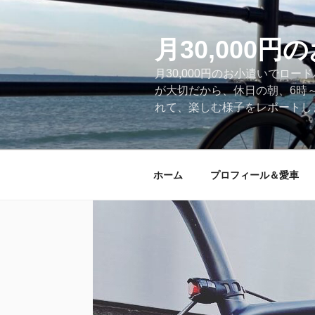
コ
ン
テ
月30,000
ン
月30,000円のお小遣いでロ
ツ
が大切だから、休日の朝、6時
へ
れて、楽しむ様子をレポートします
ス
キ
ッ
プ
ホーム
プロフィール＆愛車