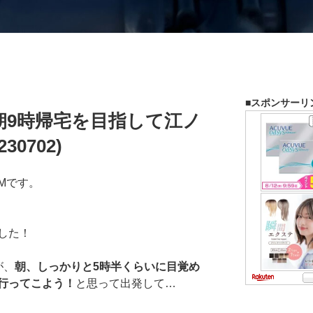
■スポンサーリ
朝9時帰宅を目指して江ノ
0702)
Mです。
した！
が、
朝、しっかりと5時半くらいに目覚め
行ってこよう！
と思って出発して…