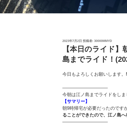
投
2023年7月2日
投稿者:
30000MMYD
稿
【本日のライド】
日:
島までライド！(2023
今日もよろしくお願いします。
——————————
今朝は江ノ島までライドをしま
【サマリー】
朝9時帰宅が必要だったのです
ることができたので、江ノ島へ
——————————