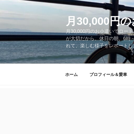
コ
ン
テ
月30,000
ン
月30,000円のお小遣いでロ
ツ
が大切だから、休日の朝、6時
へ
れて、楽しむ様子をレポートします
ス
キ
ッ
プ
ホーム
プロフィール＆愛車