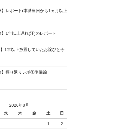
25】レポート(本番当日から1ヵ月以上
4】1年以上遅れ(汗)のレポート
】1年以上放置していたお詫びと今
24】振り返りレポ①準備編
2026年8月
水
木
金
土
日
1
2