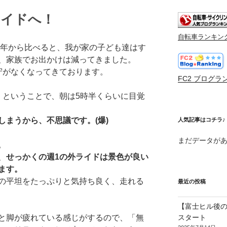
ライドへ！
自転車ランキン
9年から比べると、我が家の子ども達はす
、家族でお出かけは減ってきました。
守がなくなってきております。
FC2 ブログラ
、ということで、朝は5時半くらいに目覚
しまうから、不思議です。(爆)
人気記事はコチラ♪
まだデータが
。
、
せっかくの週1の外ライドは景色が良い
ます。
の平坦をたっぷりと気持ち良く、走れる
最近の投稿
【富士ヒル後の
と脚が疲れている感じがするので、「無
スタート