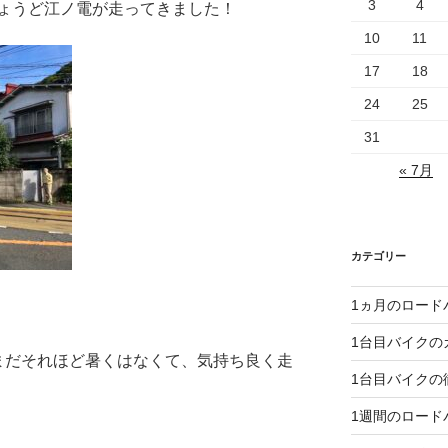
3
4
ょうど江ノ電が走ってきました！
10
11
17
18
24
25
31
« 7月
カテゴリー
1ヵ月のロード
1台目バイクの
まだそれほど暑くはなくて、気持ち良く走
1台目バイクの
1週間のロード