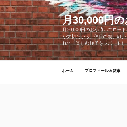
コ
ン
テ
月30,000
ン
月30,000円のお小遣いでロ
ツ
が大切だから、休日の朝、6時
へ
れて、楽しむ様子をレポートします
ス
キ
ッ
プ
ホーム
プロフィール＆愛車