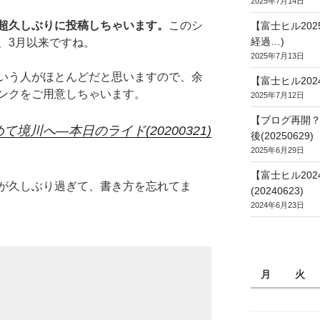
2025年7月14日
超久しぶりに投稿しちゃいます。
このシ
【富士ヒル20
経過…)
、3月以来ですね。
2025年7月13日
いう人がほとんどだと思いますので、余
【富士ヒル202
ンクをご用意しちゃいます。
2025年7月12日
【ブログ再開？
境川へ―本日のライド(20200321)
後(20250629)
2025年6月29日
【富士ヒル20
が久しぶり過ぎて、書き方を忘れてま
(20240623)
2024年6月23日
月
火