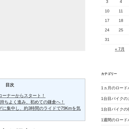
3
4
10
11
17
18
24
25
31
« 7月
カテゴリー
目次
1ヵ月のロード
コーナーからスタート！
1台目バイクの
気持ちよく進み、初めての鎌倉へ！
に集中し、約3時間のライドで79Kmを気
1台目バイクの
1週間のロード