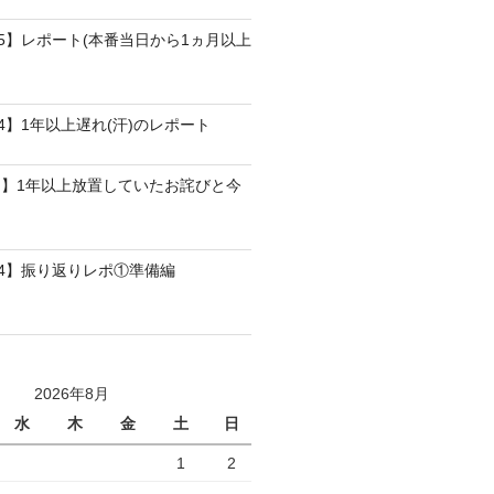
25】レポート(本番当日から1ヵ月以上
4】1年以上遅れ(汗)のレポート
】1年以上放置していたお詫びと今
24】振り返りレポ①準備編
2026年8月
水
木
金
土
日
1
2