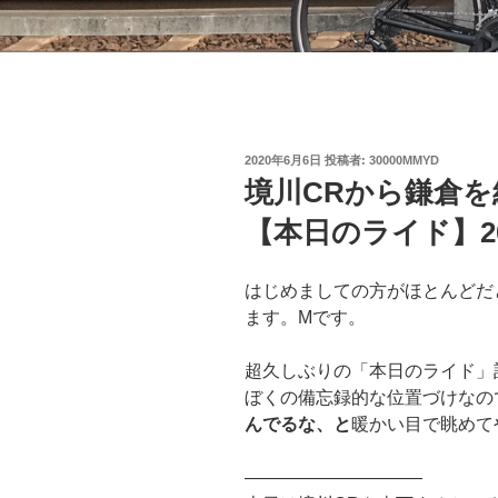
投
2020年6月6日
投稿者:
30000MMYD
稿
境川CRから鎌倉
日:
【本日のライド】202
はじめましての方がほとんどだ
ます。Mです。
超久しぶりの「本日のライド」
ぼくの備忘録的な位置づけなの
んでるな、と
暖かい目で眺めて
——————————