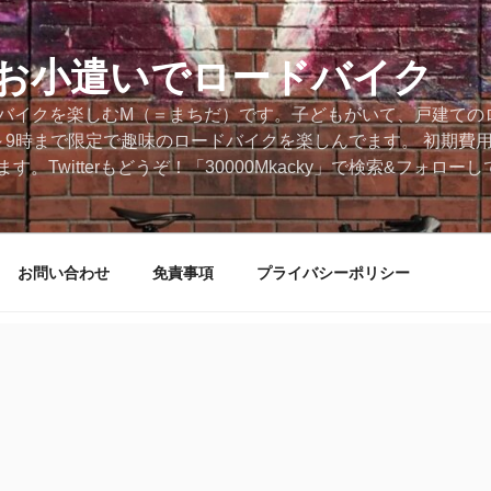
円のお小遣いでロードバイク
ードバイクを楽しむM（＝まちだ）です。子どもがいて、戸建ての
～9時まで限定で趣味のロードバイクを楽しんでます。 初期費
。Twitterもどうぞ！「30000Mkacky」で検索&フォロ
お問い合わせ
免責事項
プライバシーポリシー