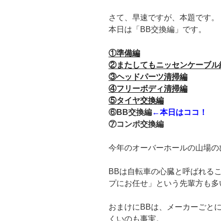
さて、早速ですが、本題です。
本日は「BB交換編」です。
①準備編
②またしてもニッセンケーブル
③ヘッドパーツ清掃編
④フリーボディ清掃編
⑤タイヤ交換編
⑥BB交換編
←本日はココ！
⑦コンポ交換編
今年のオーバーホールの山場の
BBは自転車の心臓と呼ばれる
プにお任せ」という先輩方も多
おまけにBBは、メーカーごと
くいのも事実。