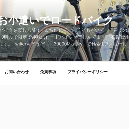
円のお小遣いでロードバイク
ードバイクを楽しむM（＝まちだ）です。子どもがいて、戸建ての
～9時まで限定で趣味のロードバイクを楽しんでます。 初期費
。Twitterもどうぞ！「30000Mkacky」で検索&フォロ
お問い合わせ
免責事項
プライバシーポリシー