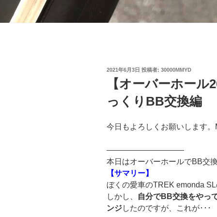
投
2021年6月3日
投稿者:
30000MMYD
稿
【オーバーホール2
日:
っくりBB交換編
今日もよろしくお願いします。
——————————
本日はオーバーホールでBB交
【サマリー】
ぼくの愛車のTREK emonda 
しかし、
自分でBB交換をやっ
ンジ
したのですが、これが･･･