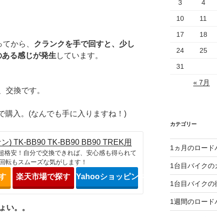
3
4
10
11
17
18
ってから、
クランクを手で回すと、少し
24
25
のある感じが発生
しています。
31
« 7月
、交換です。
nで購入。(なんでも手に入りますね！)
カテゴリー
) TK-BB90 TK-BB90 BB90 TREK用
1ヵ月のロード
Bは超格安！自分で交換できれば、安心感も得られて
回転もスムーズな気がします！
1台目バイクの
探す
楽天市場で探す
Yahooショッピングで探す
1台目バイクの
1週間のロード
ちょい。。