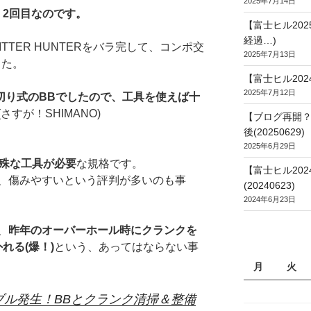
2025年7月14日
、2回目なのです。
【富士ヒル20
経過…)
TTER HUNTERをバラ完して、コンポ交
2025年7月13日
した。
【富士ヒル202
2025年7月12日
じ切り式のBBでしたので、工具を使えば十
さすが！SHIMANO)
【ブログ再開？
後(20250629)
2025年6月29日
特殊な工具が必要
な規格です。
【富士ヒル20
、傷みやすいという評判が多いのも事
(20240623)
2024年6月23日
、
昨年のオーバーホール時にクランクを
れる(爆！)
という、あってはならない事
月
火
ブル発生！BBとクランク清掃＆整備