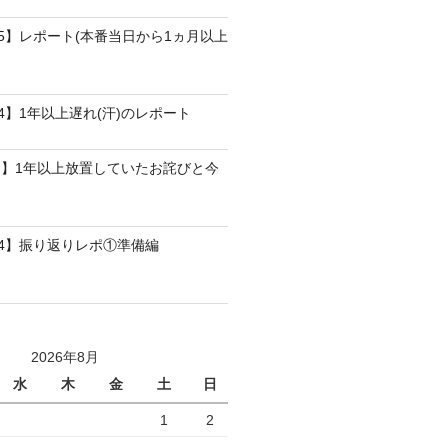
25】レポート(本番当日から1ヵ月以上
4】1年以上遅れ(汗)のレポート
】1年以上放置していたお詫びと今
24】振り返りレポ①準備編
2026年8月
水
木
金
土
日
1
2