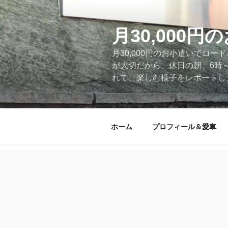
コ
ン
テ
月30,000
ン
月30,000円のお小遣いでロ
ツ
が大切だから、休日の朝、6時
へ
れて、楽しむ様子をレポートします
ス
キ
ッ
プ
ホーム
プロフィール＆愛車