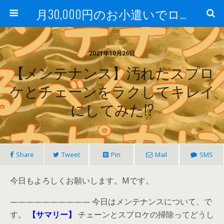
月30,000円のお小遣いでロードバイク
2021年10月26日
【メンテナンス】汚れたスプロ
ケとチェーンをラクしてキレイ
にしてみた!?
Share
Tweet
Pin
Mail
SMS
今日もよろしくお願いします。Mです。
—————————— 今日はメンテナンスについて、で
す。
【サマリー】
チェーンとスプロケの掃除ってどうし