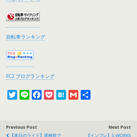
自転車ランキング
FC2 ブログランキング
T
Li
F
P
H
G
共
w
n
ac
o
at
m
有
itt
e
e
ck
e
ai
er
b
et
n
l
Previous Post
Next Post
o
a
【本日のライド】尾根幹で
【インプレ】S-WORKS