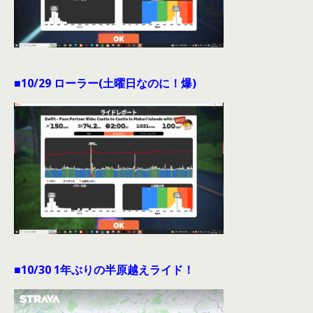
■10/29 ローラー(土曜日なのに！爆)
■10/30 1年ぶりの半原越えライド！