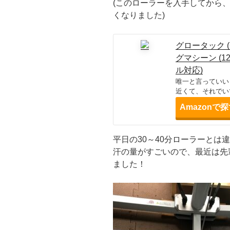
(このローラーを入手してから
くなりました)
グロータック (GR
グマシーン (
ル対応)
唯一と言っていい
近くて、それでい
Amazonで
平日の30～40分ローラーとは
汗の量がすごいので、最近は先
ました！