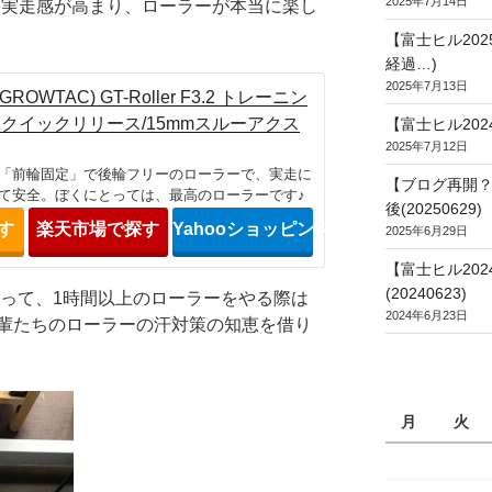
2025年7月14日
、実走感が高まり、ローラーが本当に楽し
【富士ヒル20
経過…)
2025年7月13日
OWTAC) GT-Roller F3.2 トレーニン
12クイックリリース/15mmスルーアクス
【富士ヒル202
2025年7月12日
「前輪固定」で後輪フリーのローラーで、実走に
【ブログ再開？
て安全。ぼくにとっては、最高のローラーです♪
後(20250629)
探す
楽天市場で探す
Yahooショッピングで探す
2025年6月29日
【富士ヒル20
(20240623)
違って、1時間以上のローラーをやる際は
2024年6月23日
輩たちのローラーの汗対策の知恵を借り
月
火