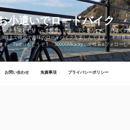
円のお小遣いでロードバイク
ードバイクを楽しむM（＝まちだ）です。子どもがいて、戸建ての
～9時まで限定で趣味のロードバイクを楽しんでます。 初期費
。Twitterもどうぞ！「30000Mkacky」で検索&フォロ
お問い合わせ
免責事項
プライバシーポリシー