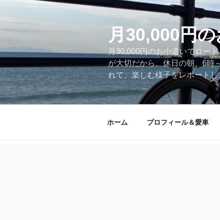
コ
ン
テ
月30,000
ン
月30,000円のお小遣いでロ
ツ
が大切だから、休日の朝、6時
へ
れて、楽しむ様子をレポートします
ス
キ
ッ
プ
ホーム
プロフィール＆愛車