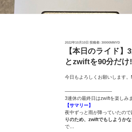
投
2022年10月10日
投稿者:
30000MMYD
稿
【本日のライド】
日:
とzwiftを90分だけ‼(
今日もよろしくお願いします。
——————————
3連休の最終日はzwiftを楽しみ
【サマリー】
夜中ずっと雨が降っていたので
りのため、zwiftでもしようか
で…