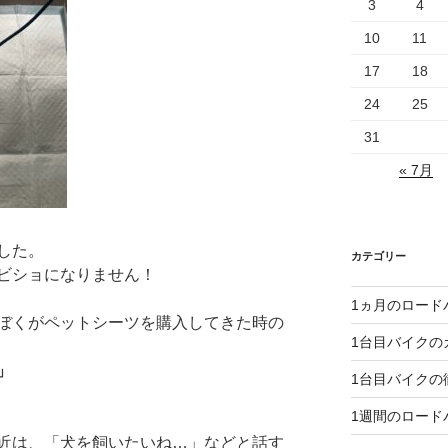
3
4
10
11
17
18
24
25
31
« 7月
した。
カテゴリー
ビショになりません！
1ヵ月のロード
ぼくがペットシーツを購入してきた時の
1台目バイクの
」
1台目バイクの
1週間のロード
近は、「犬を飼いたいね…」などと話す