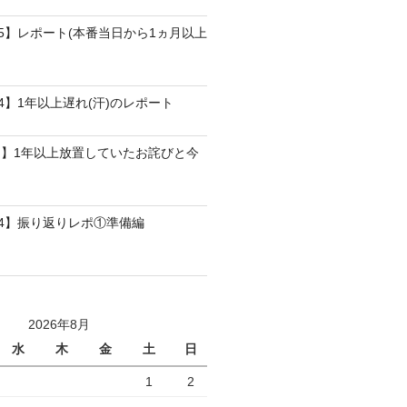
25】レポート(本番当日から1ヵ月以上
4】1年以上遅れ(汗)のレポート
】1年以上放置していたお詫びと今
24】振り返りレポ①準備編
2026年8月
水
木
金
土
日
1
2